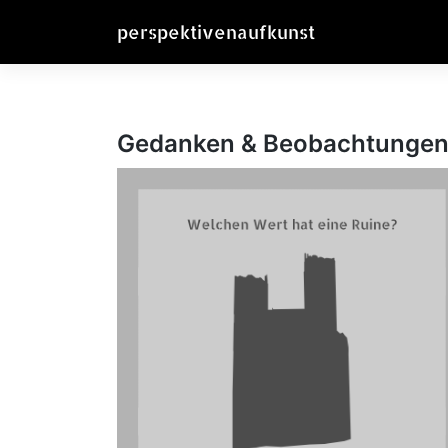
Skip
perspektivenaufkunst
to
content
Gedanken & Beobachtungen 